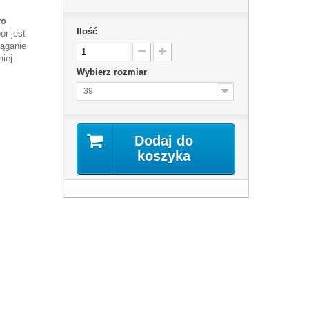
ro
Ilość
or jest
iąganie
niej
Wybierz rozmiar
39
Dodaj do
koszyka