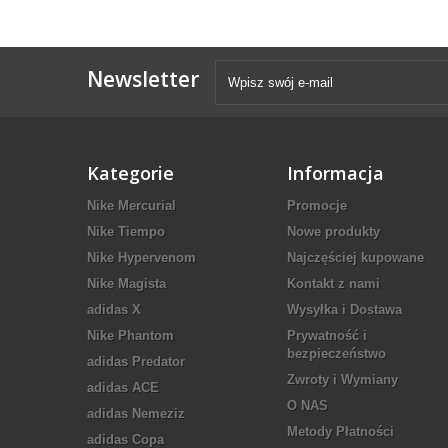
Newsletter
Kategorie
Informacja
Nike Mercurial
Promocje
Nike Tiempo
Nowe produkty
Nike Hypervenom
Najczęściej kupowane
Nike Magista
Kontakt z nami
adidas X
Wysyłka i Dostawa
Nike Phantom
Prywatność i
bezpieczeństwo
adidas Predator
Zwroty i Wymiany
adidas ACE
O NAS
adidas Nemeziz
Metody Płatności
adidas Copa