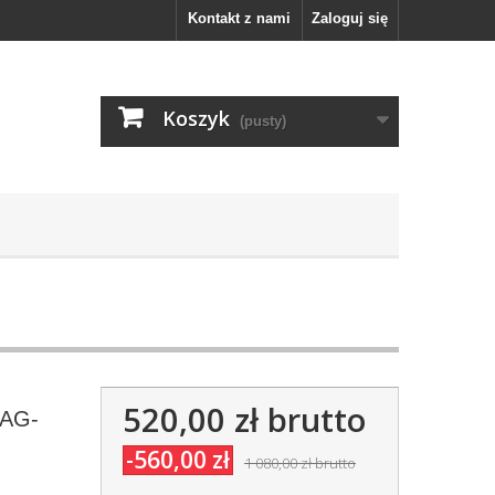
Kontakt z nami
Zaloguj się
Koszyk
(pusty)
520,00 zł
brutto
 AG-
-560,00 zł
1 080,00 zł
brutto