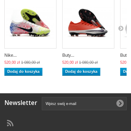
Nike...
Buty...
Buty 
520,00 zł
1 080,00 zł
520,00 zł
1 080,00 zł
520,00
Dodaj do koszyka
Dodaj do koszyka
Dod
Newsletter