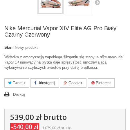
Nike Mercurial Vapor XIV Elite AG Pro Biały
Czarny Czerwony
Stan:
Nowy produkt
Wkładka z amortyzacją zapobiega ślizganiu się stopy, a
nike mercurial
vapor 14
innowacyjna płytka daje sprężystość umożliwiającą
wykonywanie szybszych zwrotów przy dużej prędkości.
Tweetuj
Udostępnij
Google+
Pinterest
Drukuj
539,00 zł
brutto
-540,00 zł
1 079,00 zł
brutto