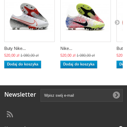
Buty Nike...
Nike...
Buty..
520,00 zł
1 080,00 zł
520,00 zł
1 080,00 zł
520,00
Dodaj do koszyka
Dodaj do koszyka
Dod
Newsletter