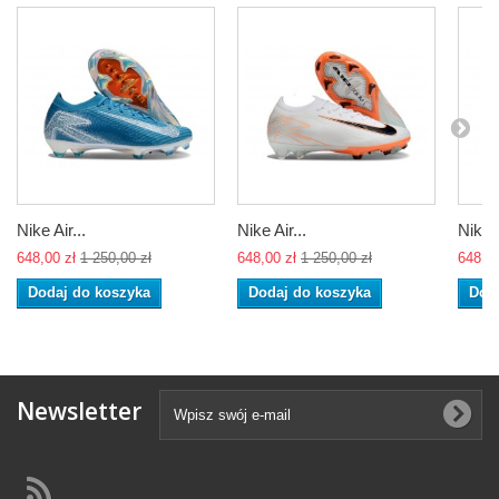
Nike Air...
Nike Air...
Nike A
648,00 zł
1 250,00 zł
648,00 zł
1 250,00 zł
648,00
Dodaj do koszyka
Dodaj do koszyka
Dod
Newsletter