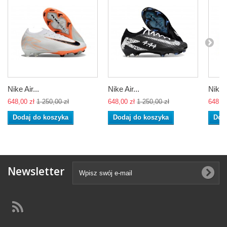
Nike Air...
Nike Air...
Nike A
648,00 zł
1 250,00 zł
648,00 zł
1 250,00 zł
648,00
Dodaj do koszyka
Dodaj do koszyka
Dod
Newsletter