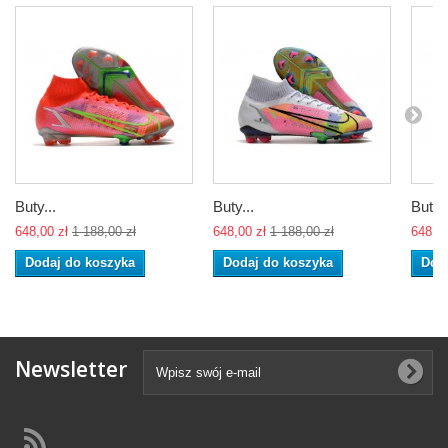
Buty...
Buty...
Buty..
648,00 zł
1 188,00 zł
648,00 zł
1 188,00 zł
648,00
Dodaj do koszyka
Dodaj do koszyka
Dod
Newsletter