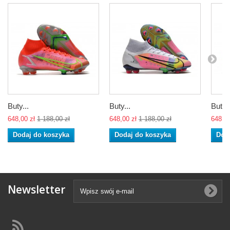
Buty...
Buty...
Buty..
648,00 zł
1 188,00 zł
648,00 zł
1 188,00 zł
648,00
Dodaj do koszyka
Dodaj do koszyka
Dod
Newsletter