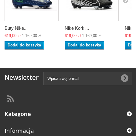
Buty Nike...
Nike Korki...
Nike..
619,00 zł
1 169,00 zł
619,00 zł
1 169,00 zł
619,00
Dodaj do koszyka
Dodaj do koszyka
Dod
Newsletter
Kategorie
Informacja