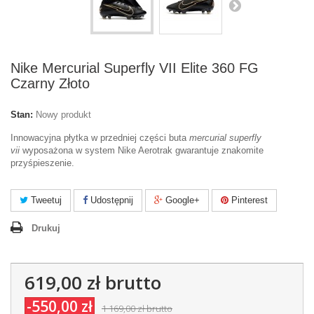
Nike Mercurial Superfly VII Elite 360 FG
Czarny Złoto
Stan:
Nowy produkt
Innowacyjna płytka w przedniej części buta
mercurial superfly
vii
wyposażona w system Nike Aerotrak gwarantuje znakomite
przyśpieszenie.
Tweetuj
Udostępnij
Google+
Pinterest
Drukuj
619,00 zł
brutto
-550,00 zł
1 169,00 zł
brutto