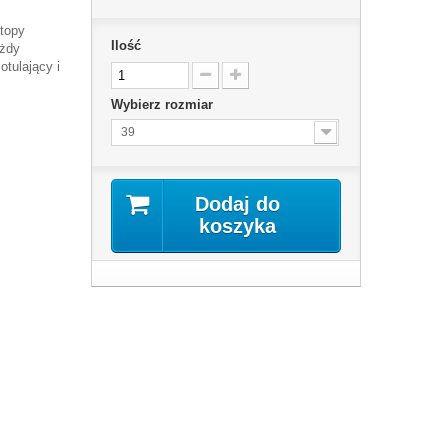
topy
Ilość
ażdy
otulający i
Wybierz rozmiar
39
Dodaj do
koszyka