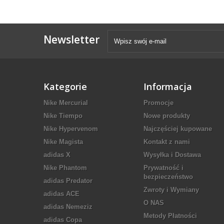
Newsletter
Kategorie
Informacja
Nike Mercurial
Promocje
Nike Tiempo
Nowe produkty
Nike Hypervenom
Najczęściej kupowane
Nike Magista
Kontakt z nami
adidas X
Wysyłka i Dostawa
Nike Phantom
Prywatność i
bezpieczeństwo
adidas Predator
Zwroty i Wymiany
adidas ACE
O NAS
adidas Nemeziz
Metody Płatności
adidas Copa