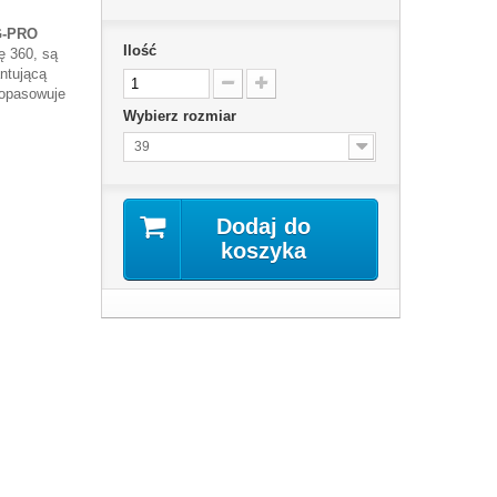
AG-PRO
Ilość
ę 360, są
ntującą
 dopasowuje
Wybierz rozmiar
39
Dodaj do
koszyka