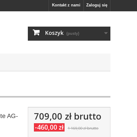
Kontakt z nami
Zaloguj się
Koszyk
(pusty)
709,00 zł
brutto
ite AG-
-460,00 zł
1 169,00 zł
brutto