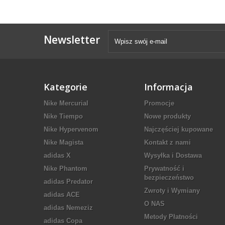
Newsletter
Kategorie
Informacja
Nike Mercurial
Promocje
Nike Tiempo
Nowe produkty
Nike Hypervenom
Najczęściej kupowane
Nike Magista
Kontakt z nami
adidas X
Wysyłka i Dostawa
Nike Phantom
Prywatność i
bezpieczeństwo
adidas Predator
Zwroty i Wymiany
adidas ACE
O NAS
adidas Nemeziz
Metody Płatności
adidas Copa