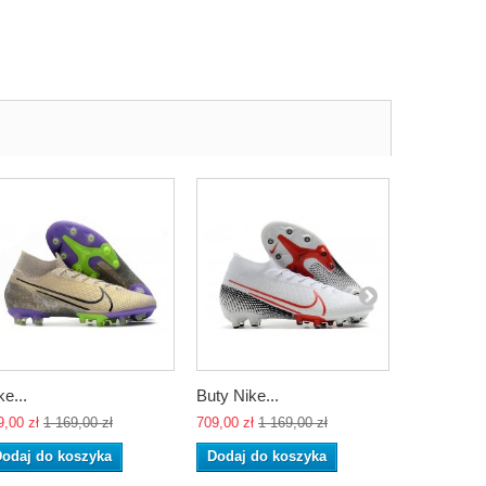
ke...
Buty Nike...
Buty...
9,00 zł
1 169,00 zł
709,00 zł
1 169,00 zł
709,00 zł
1 
odaj do koszyka
Dodaj do koszyka
Dodaj do