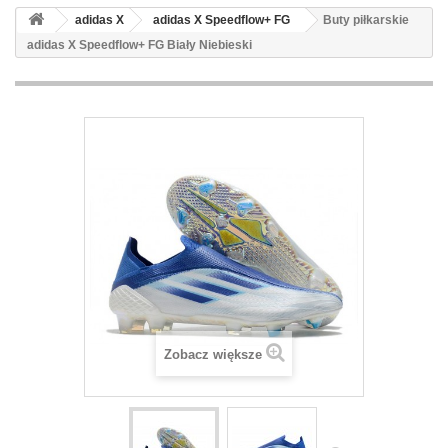
adidas X
adidas X Speedflow+ FG
Buty piłkarskie
adidas X Speedflow+ FG Biały Niebieski
Zobacz większe