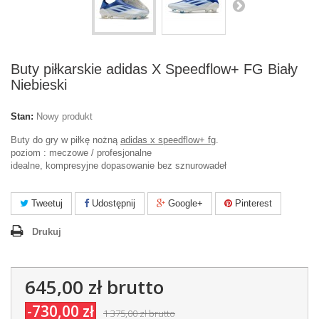
Buty piłkarskie adidas X Speedflow+ FG Biały
Niebieski
Stan:
Nowy produkt
Buty do gry w piłkę nożną
adidas x speedflow+ fg
.
poziom : meczowe / profesjonalne
idealne, kompresyjne dopasowanie bez sznurowadeł
Tweetuj
Udostępnij
Google+
Pinterest
Drukuj
645,00 zł
brutto
-730,00 zł
1 375,00 zł
brutto