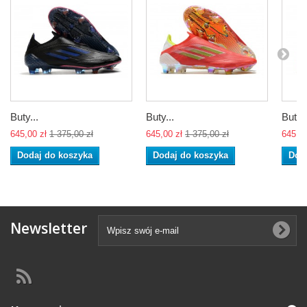
Buty...
Buty...
Buty..
645,00 zł
1 375,00 zł
645,00 zł
1 375,00 zł
645,00
Dodaj do koszyka
Dodaj do koszyka
Dod
Newsletter