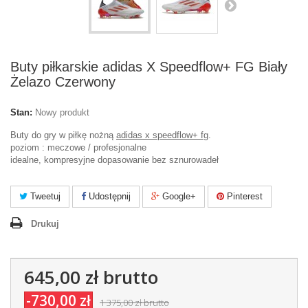
Buty piłkarskie adidas X Speedflow+ FG Biały
Żelazo Czerwony
Stan:
Nowy produkt
Buty do gry w piłkę nożną
adidas x speedflow+ fg
.
poziom : meczowe / profesjonalne
idealne, kompresyjne dopasowanie bez sznurowadeł
Tweetuj
Udostępnij
Google+
Pinterest
Drukuj
645,00 zł
brutto
-730,00 zł
1 375,00 zł
brutto