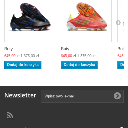
Buty...
Buty...
Buty..
645,00 zł
1 375,00 zł
645,00 zł
1 375,00 zł
645,00
Dodaj do koszyka
Dodaj do koszyka
Dod
Newsletter