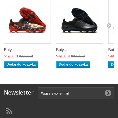
Buty...
Buty...
Buty..
549,00 zł
899,00 zł
549,00 zł
899,00 zł
549,00
Dodaj do koszyka
Dodaj do koszyka
Dod
Newsletter