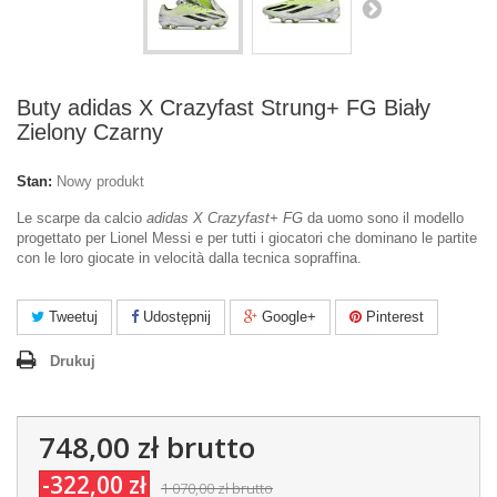
Buty adidas X Crazyfast Strung+ FG Biały
Zielony Czarny
Stan:
Nowy produkt
Le scarpe da calcio
adidas X Crazyfast+ FG
da uomo sono il modello
progettato per Lionel Messi e per tutti i giocatori che dominano le partite
con le loro giocate in velocità dalla tecnica sopraffina.
Tweetuj
Udostępnij
Google+
Pinterest
Drukuj
748,00 zł
brutto
-322,00 zł
1 070,00 zł
brutto