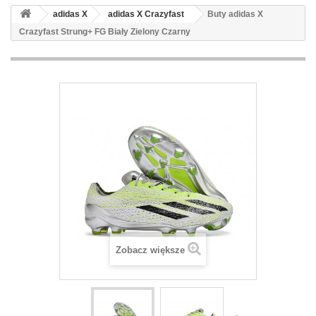
adidas X
adidas X Crazyfast
Buty adidas X
Crazyfast Strung+ FG Biały Zielony Czarny
Zobacz większe