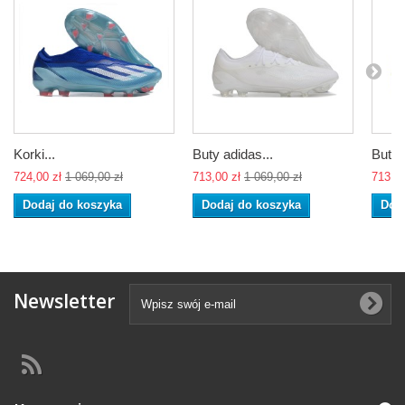
Korki...
Buty adidas...
Buty 
724,00 zł
1 069,00 zł
713,00 zł
1 069,00 zł
713,00
Dodaj do koszyka
Dodaj do koszyka
Dod
Newsletter