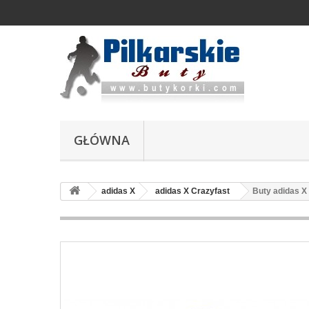
GŁÓWNA
adidas X
adidas X Crazyfast
Buty adidas X