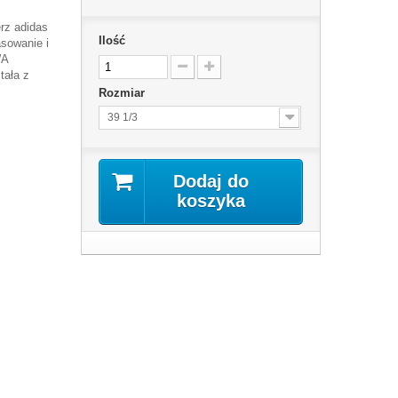
erz adidas
Ilość
sowanie i
WA
ała z
Rozmiar
39 1/3
Dodaj do
koszyka