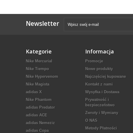
Newsletter
Kategorie
Informacja
Nike Mercurial
Promocje
Nike Tiempo
Nowe produkty
Nike Hypervenom
Najczęściej kupowane
Nike Magista
Kontakt z nami
adidas X
Wysyłka i Dostawa
Nike Phantom
Prywatność i
bezpieczeństwo
adidas Predator
Zwroty i Wymiany
adidas ACE
O NAS
adidas Nemeziz
Metody Płatności
adidas Copa