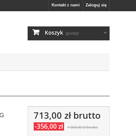
Kontakt z nami
Zaloguj się
Koszyk
(pusty)
713,00 zł
brutto
FG
-356,00 zł
1 069,00 zł
brutto