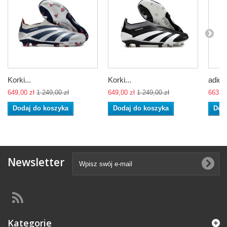
Korki...
Korki...
adidas
649,00 zł
1 249,00 zł
649,00 zł
1 249,00 zł
663,00
Dodaj do koszyka
Dodaj do koszyka
Dod
Newsletter
Kategorie