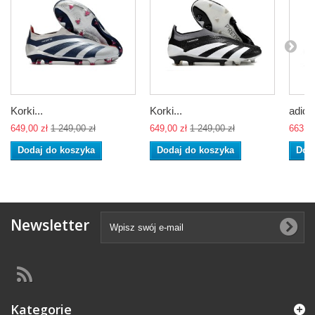
Korki...
Korki...
adidas
649,00 zł
1 249,00 zł
649,00 zł
1 249,00 zł
663,00
Dodaj do koszyka
Dodaj do koszyka
Dod
Newsletter
Kategorie