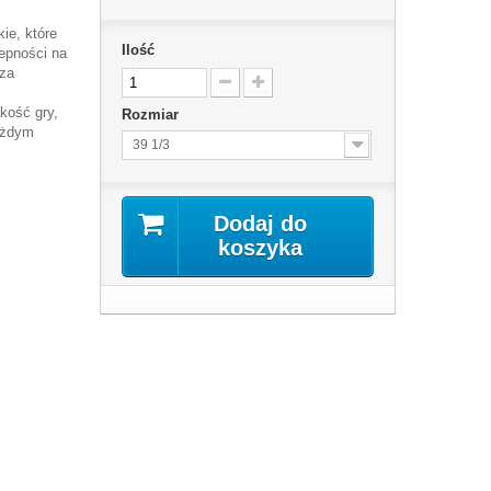
ie, które
Ilość
zepności na
dza
akość gry,
Rozmiar
ażdym
39 1/3
Dodaj do
koszyka