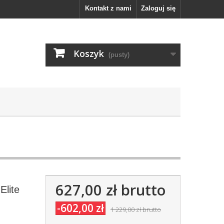
Kontakt z nami
Zaloguj się
Koszyk
(pusty)
627,00 zł
brutto
Elite
-602,00 zł
1 229,00 zł
brutto