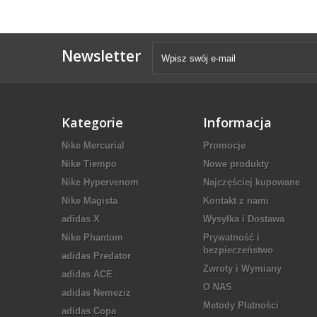
Newsletter
Kategorie
Informacja
Nike Mercurial
Promocje
Nike Tiempo
Nowe produkty
Nike Hypervenom
Najczęściej kupowane
Nike Magista
Kontakt z nami
adidas X
Wysyłka i Dostawa
Nike Phantom
Prywatność i
bezpieczeństwo
adidas Predator
Zwroty i Wymiany
adidas ACE
O NAS
adidas Nemeziz
Metody Płatności
adidas Copa