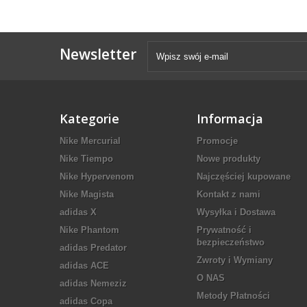
Newsletter
Kategorie
Informacja
Nike Mercurial
Promocje
Nike Tiempo
Nowe produkty
Nike Hypervenom
Najczęściej kupowane
Nike Magista
Kontakt z nami
adidas X
Wysyłka i Dostawa
Nike Phantom
Prywatność i
bezpieczeństwo
adidas Predator
Zwroty i Wymiany
adidas ACE
O NAS
adidas Nemeziz
Metody Płatności
adidas Copa