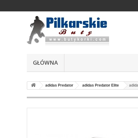
GŁÓWNA
adidas Predator
adidas Predator Elite
adid