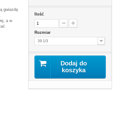
ką gwiazdę
Ilość
,
ej, a w
tać
Rozmiar
39 1/3
Dodaj do
koszyka