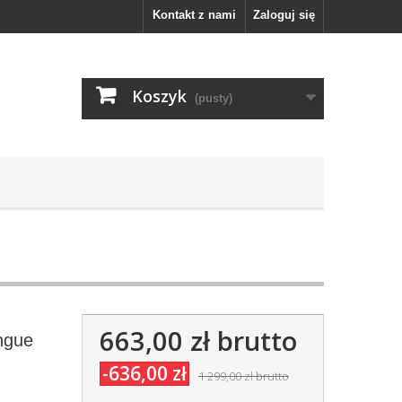
Kontakt z nami
Zaloguj się
Koszyk
(pusty)
663,00 zł
brutto
ongue
-636,00 zł
1 299,00 zł
brutto