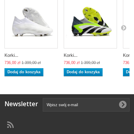
Korki...
Korki...
Korki.
736,00 zł
1 399,00 zł
736,00 zł
1 399,00 zł
736,00
Dodaj do koszyka
Dodaj do koszyka
Dod
Newsletter