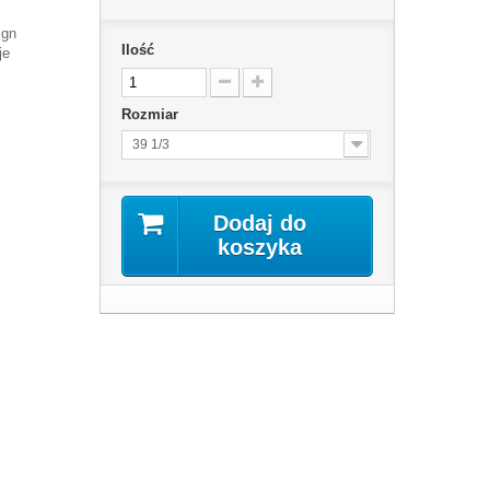
ign
Ilość
je
Rozmiar
39 1/3
Dodaj do
koszyka