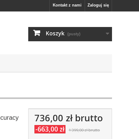
Kontakt z nami
Zaloguj się
Koszyk
(pusty)
736,00 zł
brutto
ccuracy
-663,00 zł
1 399,00 zł
brutto