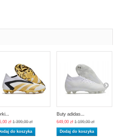
rki...
Buty adidas...
Buty adida
6,00 zł
1 399,00 zł
649,00 zł
1 199,00 zł
649,00 zł
1 
odaj do koszyka
Dodaj do koszyka
Dodaj do