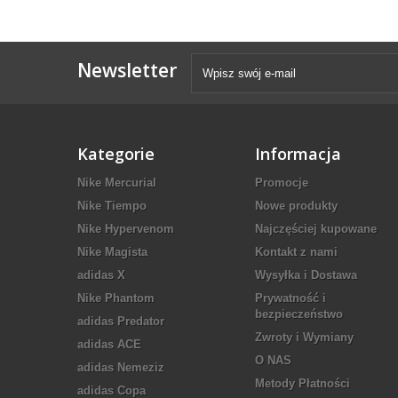
Newsletter
Kategorie
Informacja
Nike Mercurial
Promocje
Nike Tiempo
Nowe produkty
Nike Hypervenom
Najczęściej kupowane
Nike Magista
Kontakt z nami
adidas X
Wysyłka i Dostawa
Nike Phantom
Prywatność i
bezpieczeństwo
adidas Predator
Zwroty i Wymiany
adidas ACE
O NAS
adidas Nemeziz
Metody Płatności
adidas Copa