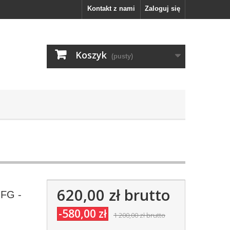
Kontakt z nami
Zaloguj się
Koszyk
(pusty)
620,00 zł
brutto
 FG -
-580,00 zł
1 200,00 zł
brutto