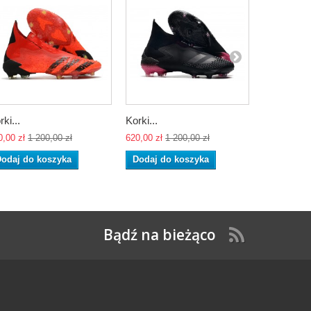
rki...
Korki...
Korki...
0,00 zł
1 200,00 zł
620,00 zł
1 200,00 zł
620,00 zł
1 
odaj do koszyka
Dodaj do koszyka
Dodaj do
Bądź na bieżąco