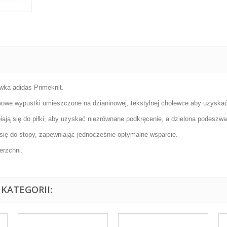
wka adidas Primeknit.
we wypustki umieszczone na dzianinowej, tekstylnej cholewce aby uzyskać
ją się do piłki, aby uzyskać niezrównane podkręcenie, a dzielona podeszw
się do stopy, zapewniając jednocześnie optymalne wsparcie.
erzchni.
KATEGORII: