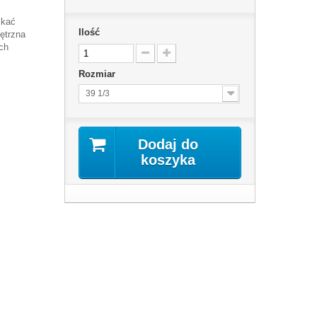
skać
Ilość
ętrzna
ch
Rozmiar
39 1/3
Dodaj do
koszyka