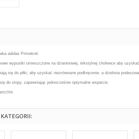
wka adidas Primeknit.
we wypustki umieszczone na dzianinowej, tekstylnej cholewce aby uzyskać
ją się do piłki, aby uzyskać niezrównane podkręcenie, a dzielona podeszw
się do stopy, zapewniając jednocześnie optymalne wsparcie.
erzchni.
KATEGORII: