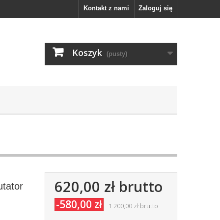
Kontakt z nami
Zaloguj się
Koszyk
(pusty)
620,00 zł
brutto
utator
-580,00 zł
1 200,00 zł
brutto