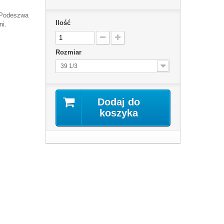
.Podeszwa
Ilość
ni.
Rozmiar
39 1/3
Dodaj do
koszyka