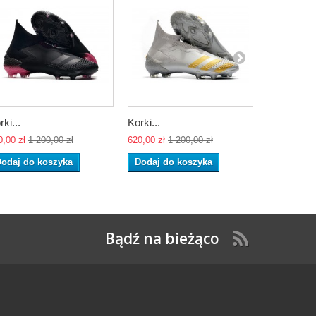
rki...
Korki...
adidas x...
0,00 zł
1 200,00 zł
620,00 zł
1 200,00 zł
620,00 zł
1 
odaj do koszyka
Dodaj do koszyka
Dodaj do
Bądź na bieżąco