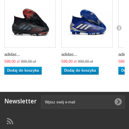
adidas...
adidas...
adidas
599,00 zł
999,00 zł
599,00 zł
999,00 zł
599,00
Dodaj do koszyka
Dodaj do koszyka
Dod
Newsletter