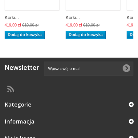
Korki...
Korki...
Korki.
419,00 zł
619,00 zł
419,00 zł
619,00 zł
419,00
Dodaj do koszyka
Dodaj do koszyka
Dod
Newsletter
Kategorie
Informacja