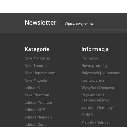
Newsletter
Kategorie
Informacja
Nike Mercurial
Promocje
Nike Tiempo
Nowe produkty
Nike Hypervenom
Najczęściej kupowane
Nike Magista
Kontakt z nami
adidas X
Wysyłka i Dostawa
Nike Phantom
Prywatność i
bezpieczeństwo
adidas Predator
Zwroty i Wymiany
adidas ACE
O NAS
adidas Nemeziz
Metody Płatności
adidas Copa