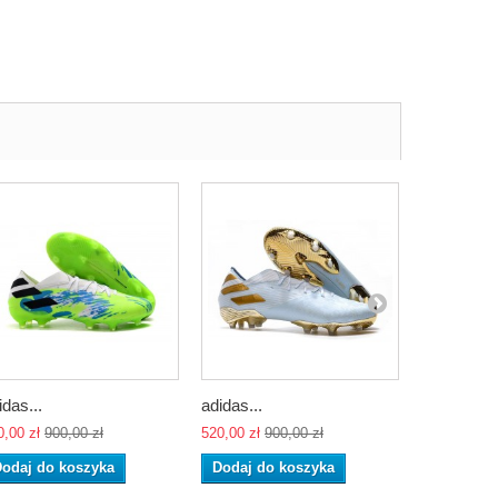
idas...
adidas...
adidas...
0,00 zł
900,00 zł
520,00 zł
900,00 zł
520,00 zł
90
odaj do koszyka
Dodaj do koszyka
Dodaj do