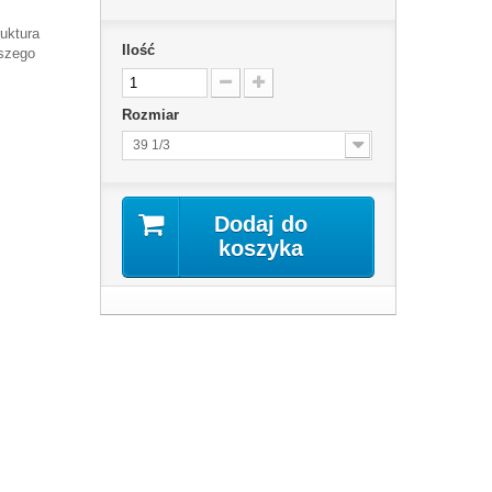
uktura
Ilość
pszego
Rozmiar
39 1/3
Dodaj do
koszyka