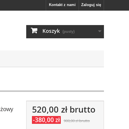
Kontakt z nami
Zaloguj się
Koszyk
(pusty)
520,00 zł
brutto
óżowy
-380,00 zł
900,00 zł
brutto