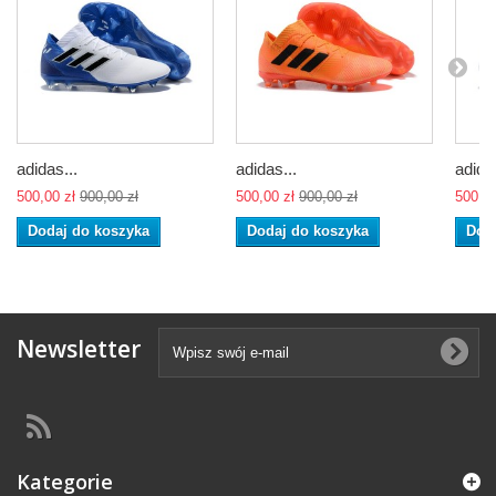
adidas...
adidas...
adidas
500,00 zł
900,00 zł
500,00 zł
900,00 zł
500,00
Dodaj do koszyka
Dodaj do koszyka
Dod
Newsletter
Kategorie