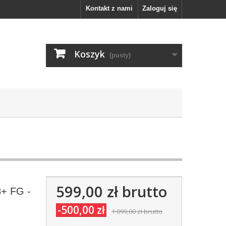
Kontakt z nami
Zaloguj się
Koszyk
(pusty)
599,00 zł
brutto
8+ FG -
-500,00 zł
1 099,00 zł
brutto