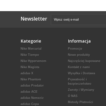
Newsletter
Kategorie
Informacja
Nike Mercurial
Promocje
Nike Tiempo
Nowe produkty
Nike Hypervenom
Najczęściej kupowane
Nike Magista
Kontakt z nami
adidas X
Wysyłka i Dostawa
Nike Phantom
Prywatność i
bezpieczeństwo
adidas Predator
Zwroty i Wymiany
adidas ACE
O NAS
adidas Nemeziz
Metody Płatności
adidas Copa