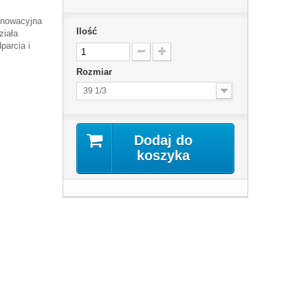
nnowacyjna
Ilość
ziała
parcia i
Rozmiar
39 1/3
Dodaj do
koszyka