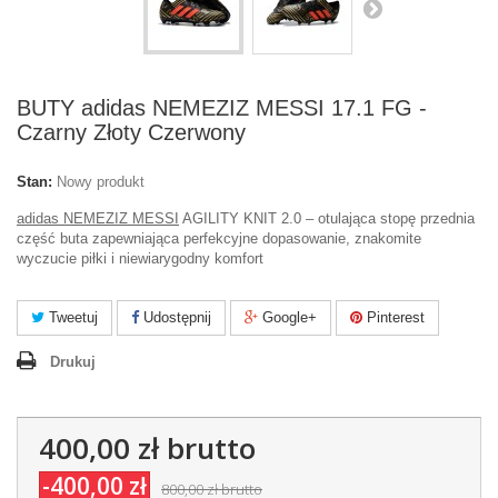
BUTY adidas NEMEZIZ MESSI 17.1 FG -
Czarny Złoty Czerwony
Stan:
Nowy produkt
adidas NEMEZIZ MESSI
AGILITY KNIT 2.0 – otulająca stopę przednia
część buta zapewniająca perfekcyjne dopasowanie, znakomite
wyczucie piłki i niewiarygodny komfort
Tweetuj
Udostępnij
Google+
Pinterest
Drukuj
400,00 zł
brutto
-400,00 zł
800,00 zł
brutto