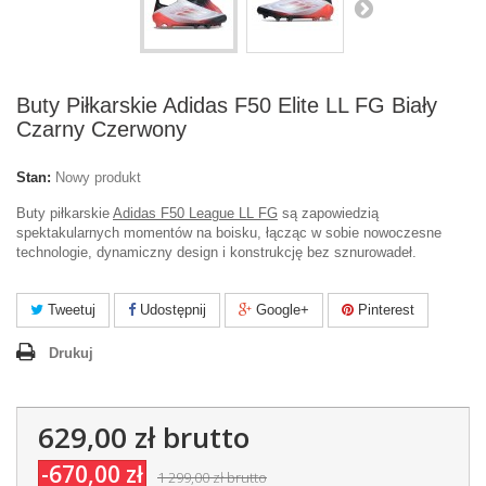
Buty Piłkarskie Adidas F50 Elite LL FG Biały
Czarny Czerwony
Stan:
Nowy produkt
Buty piłkarskie
Adidas F50 League LL FG
są zapowiedzią
spektakularnych momentów na boisku, łącząc w sobie nowoczesne
technologie, dynamiczny design i konstrukcję bez sznurowadeł.
Tweetuj
Udostępnij
Google+
Pinterest
Drukuj
629,00 zł
brutto
-670,00 zł
1 299,00 zł
brutto