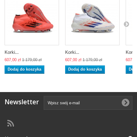
Korki...
Korki...
Korki.
607,00 zł
1 179,00 zł
607,00 zł
1 179,00 zł
607,00
Dodaj do koszyka
Dodaj do koszyka
Dod
Newsletter