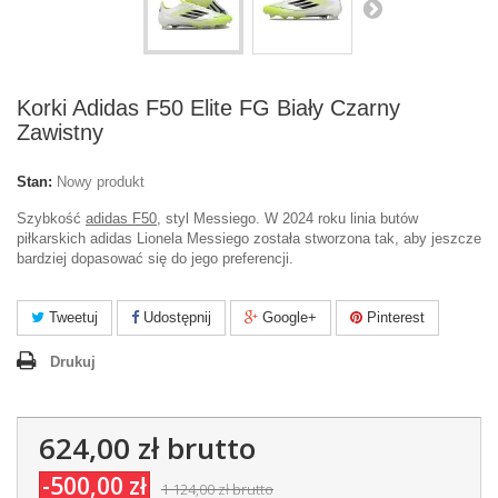
Korki Adidas F50 Elite FG Biały Czarny
Zawistny
Stan:
Nowy produkt
Szybkość
adidas F50
, styl Messiego. W 2024 roku linia butów
piłkarskich adidas Lionela Messiego została stworzona tak, aby jeszcze
bardziej dopasować się do jego preferencji.
Tweetuj
Udostępnij
Google+
Pinterest
Drukuj
624,00 zł
brutto
-500,00 zł
1 124,00 zł
brutto