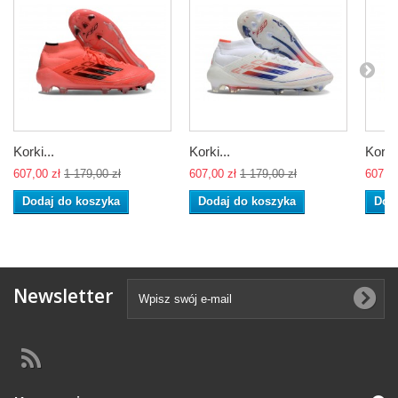
Korki...
Korki...
Korki.
607,00 zł
1 179,00 zł
607,00 zł
1 179,00 zł
607,00
Dodaj do koszyka
Dodaj do koszyka
Dod
Newsletter