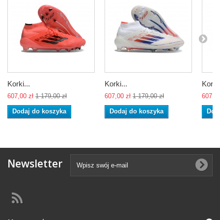
Korki...
Korki...
Korki.
607,00 zł
1 179,00 zł
607,00 zł
1 179,00 zł
607,00
Dodaj do koszyka
Dodaj do koszyka
Dod
Newsletter