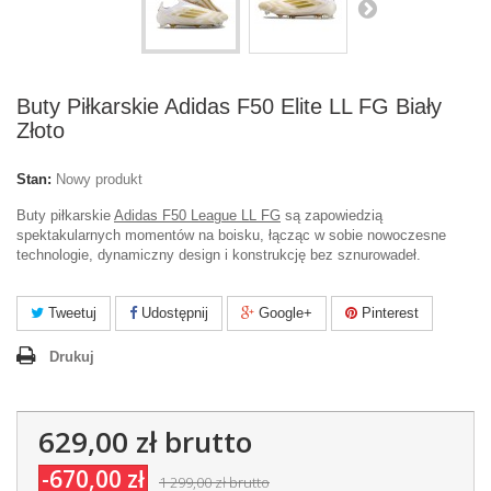
Buty Piłkarskie Adidas F50 Elite LL FG Biały
Złoto
Stan:
Nowy produkt
Buty piłkarskie
Adidas F50 League LL FG
są zapowiedzią
spektakularnych momentów na boisku, łącząc w sobie nowoczesne
technologie, dynamiczny design i konstrukcję bez sznurowadeł.
Tweetuj
Udostępnij
Google+
Pinterest
Drukuj
629,00 zł
brutto
-670,00 zł
1 299,00 zł
brutto