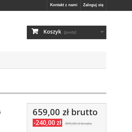
Kontakt z nami
Zaloguj się
Koszyk
(pusty)
659,00 zł
brutto
s
-240,00 zł
899,00 zł
brutto