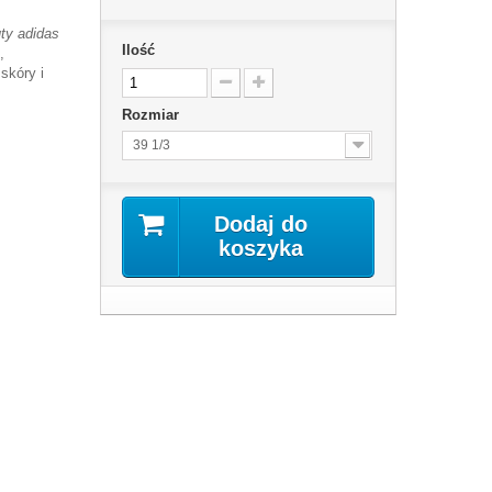
ty adidas
Ilość
,
skóry i
Rozmiar
39 1/3
Dodaj do
koszyka