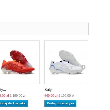
ty...
Buty...
Korki...
9,00 zł
1 199,00 zł
649,00 zł
1 199,00 zł
629,00 zł
89
odaj do koszyka
Dodaj do koszyka
Dodaj do