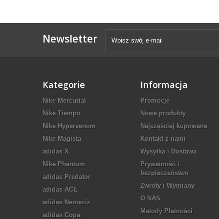
Newsletter
Kategorie
Informacja
Nike Mercurial
Promocje
Nike Tiempo
Nowe produkty
Nike Hypervenom
Najczęściej kupowane
Nike Magista
Kontakt z nami
adidas X
Wysyłka i Dostawa
Nike Phantom
Prywatność i
bezpieczeństwo
adidas Predator
Zwroty i Wymiany
adidas ACE
O NAS
adidas Nemeziz
Metody Płatności
adidas Copa