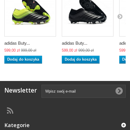
adidas Buty...
adidas Buty...
adida
599,00 zł
999,00 zł
599,00 zł
999,00 zł
599,00
Dodaj do koszyka
Dodaj do koszyka
Dod
Newsletter
Kategorie