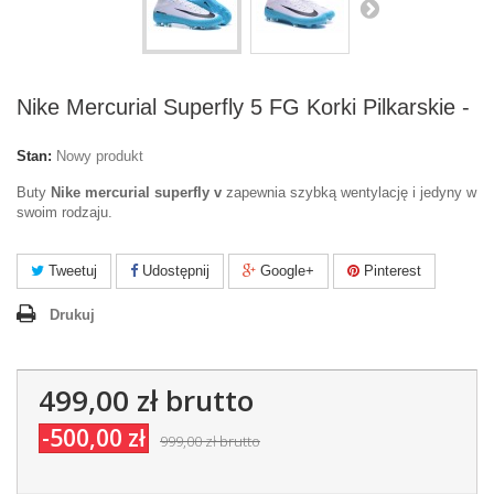
Nike Mercurial Superfly 5 FG Korki Pilkarskie -
Stan:
Nowy produkt
Buty
Nike mercurial superfly v
zapewnia szybką wentylację i jedyny w
swoim rodzaju.
Tweetuj
Udostępnij
Google+
Pinterest
Drukuj
499,00 zł
brutto
-500,00 zł
999,00 zł
brutto